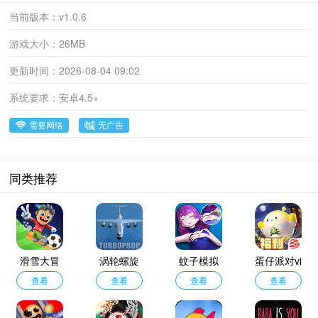
当前版本：
v1.0.6
游戏大小：
26MB
更新时间：
2026-08-04 09:02
系统要求：
安卓4.5+
需要网络
无广告
同类推荐
滑雪大冒
涡轮螺旋
蚊子模拟
蛋仔派对vi
险2国际服
查看
桨飞行模
查看
查看
器
vo渠道服
查看
拟器