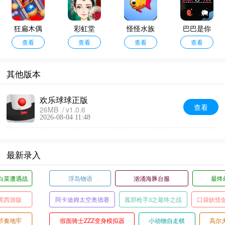
狂扁木偶
彩虹堂
怪怪水族
巴巴是你
查看
人
查看
馆手机版
查看
查看
其他版本
欢乐球球正版
查看
26MB
v1.0.6
2026-08-04 11:48
最新录入
浮岛物语
汹涌海豚台服
最终幻想6
阿卡迪姆太空奥德赛
孤胆枪手3之最终之战
口袋妖怪伽马绿宝石
假面骑士ZZZ变身模拟器
小动物自走棋
高尔夫大师3D