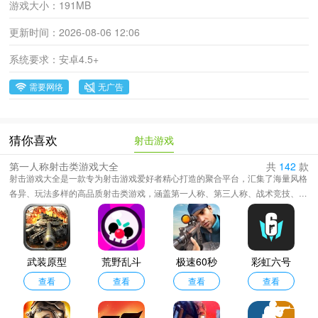
游戏大小：
191MB
更新时间：
2026-08-06 12:06
系统要求：
安卓4.5+
需要网络
无广告
射击游戏
猜你喜欢
第一人称射击类游戏大全
共
142
款
射击游戏大全是一款专为射击游戏爱好者精心打造的聚合平台，汇集了海量风格
各异、玩法多样的高品质射击类游戏，涵盖第一人称、第三人称、战术竞技、生
存射击、空战模拟、坦克对战、僵尸突围等多种类型，无论你是热衷于精准枪战
的硬核玩家，还是钟情于战机翱翔、重炮轰击的军事迷，这里都能满足你的热血
需求，不仅收录了经典耐玩的射击佳作，更每日持续更新，第一时间引入全球最
新上线的热门射击新游，确保你始终站在游戏潮流前沿。
武装原型
荒野乱斗
极速60秒
彩虹六号
最新版
查看
宇宙服
查看
手游
查看
安卓版
查看