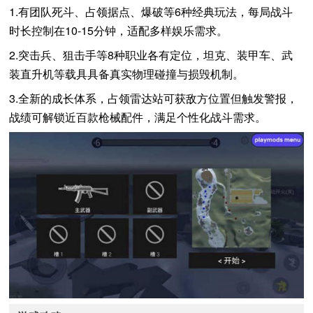
1.有团队死斗、占领据点、爆破等6种经典玩法，每局战斗
时长控制在10-15分钟，适配多样娱乐需求。
2.突击兵、狙击手等8种职业各有定位，坦克、装甲车、武
装直升机等载具具备真实物理碰撞与损毁机制。
3.全新的成长体系，占领雷达站可获敌方位置但触发警报，
战绩可解锁近百款枪械配件，满足个性化战斗需求。