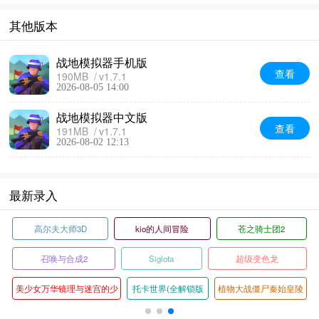
其他版本
战地模拟器手机版
查看
190MB
v1.7.1
2026-08-05 14:00
战地模拟器中文版
查看
191MB
v1.7.1
2026-08-02 12:13
最新录入
高尔夫大师3D
kio的人间冒险
苍之骑士团2
召唤与合成2
Siglota
超级变色龙
美少女万华镜理与迷宫的少
托卡世界(全解锁版
植物大战僵尸秦始皇陵
女
本)
版