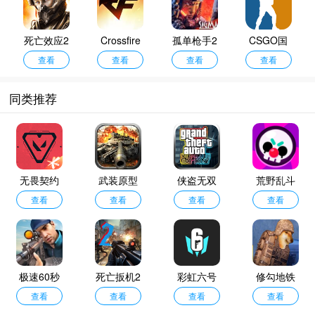
死亡效应2
Crossfire
孤单枪手2
CSGO国
中文版
查看
查看
中文版
查看
际服
查看
同类推荐
无畏契约
武装原型
侠盗无双
荒野乱斗
手游
查看
最新版
查看
手机版
查看
宇宙服
查看
极速60秒
死亡扳机2
彩虹六号
修勾地铁
手游
查看
中文版
查看
安卓版
查看
逃生
查看