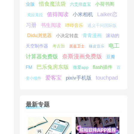
惜食魔法袋
业版
小荷书阁
六爻排盘宝
值得阅读
Laiker恋
小米相机
克拉克拉
习册
书生阅读
哔哔音乐
通义千问国际版
Didu浏览器
小决定转盘
青青漫画
滚动的
电工
天空制作器
考古加
居嘉卫士
橡皮音乐
奈斯漫画免费版
计算器免费版
豆瓣
巴乐兔房东版
FM
flash插件
微爱app
百
爱客宝
touchpad
pixiv手机版
变小组件
最新专题