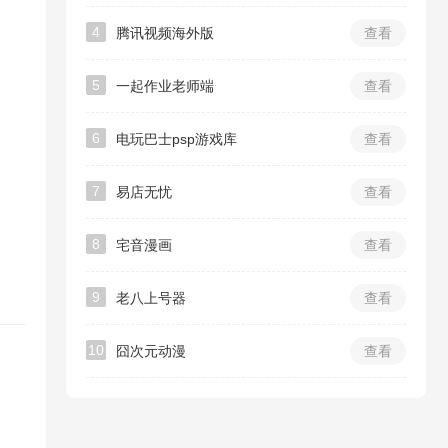
4
腾讯视频海外版
查看
5
一起作业老师端
查看
6
电玩巴士psp游戏库
查看
7
易店无忧
查看
8
宅音漫画
查看
9
老八上号器
查看
10
囧次元动漫
查看