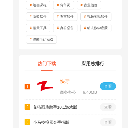
绘画课程
背单词
古董估价
听歌软件
查重软件
视频剪辑软件
聊天工具
办公必备
幼儿数学启蒙
漫蛙manwa2
热门下载
应用总排行
快牙
查看
1
商务办公
6.40MB
2
花猫画质助手10.1游戏版
查看
3
小马模拟器金手指版
查看