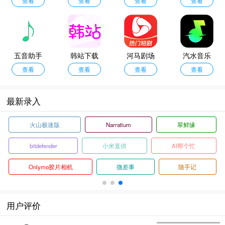
查看
V版
查看
播放器app
查看
光最新版
查看
五音助手
韩站下载
河马剧场
汽水音乐
查看
查看
查看
免费版
查看
最新录入
火山极速版
Narratium
翠鲜缘
bitdefender
小米直供
AI帮个忙
Onlymo胶片相机
微差事
随手记
用户评价