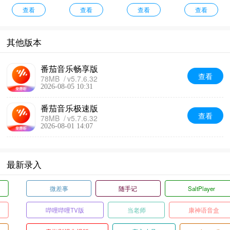
际版
查看
1.4.1
查看
专业版
查看
户端
查看
其他版本
番茄音乐畅享版
查看
78MB
v5.7.6.32
2026-08-05 10:31
番茄音乐极速版
查看
78MB
v5.7.6.32
2026-08-01 14:07
最新录入
微差事
随手记
SaltPlayer
哔哩哔哩TV版
当老师
康神语音盒