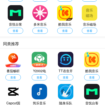
音悦台客
多米音乐
酷我音乐
音乐磁场
户端
查看
播放器
查看
盒免费版
查看
查看
同类推荐
番茄畅听
Y2002电
TT语音开
酷我音乐
音乐版
查看
查看
音
黑版
查看
盒车机版
查看
Capcut国
简乐音乐
随身乐队
音悦台客