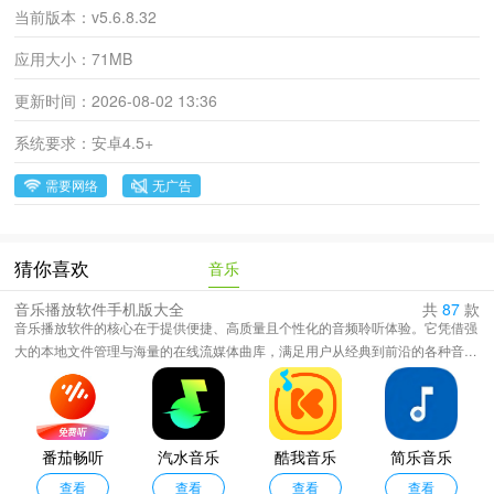
当前版本：
v5.6.8.32
应用大小：
71MB
更新时间：
2026-08-02 13:36
系统要求：
安卓4.5+
需要网络
无广告
音乐
猜你喜欢
音乐播放软件手机版大全
共
87
款
音乐播放软件的核心在于提供便捷、高质量且个性化的音频聆听体验。它凭借强
大的本地文件管理与海量的在线流媒体曲库，满足用户从经典到前沿的各种音乐
需求。其核心魅力在于智能算法，能够根据用户的收听习惯生成专属歌单，精准
推荐可能喜爱的新音乐。高品质的音频解码与音效增强技术保障了听觉享受。同
时，精心设计的播放列表、歌词同步、跨设备无缝衔接以及社交分享功能，共同
构建了一个集发现、欣赏、管理于一体的个人移动音乐中心，让音乐随时随地陪
番茄畅听
汽水音乐
酷我音乐
简乐音乐
伴用户。
音乐版
查看
免费听歌
查看
盒车机版
查看
1.4.1
查看