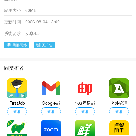
应用大小：
60MB
更新时间：
2026-08-04 13:02
系统要求：
安卓4.5+
需要网络
无广告
同类推荐
FirstJob
Google邮
163网易邮
老外管理
查看
查看
箱
查看
箱
查看
器