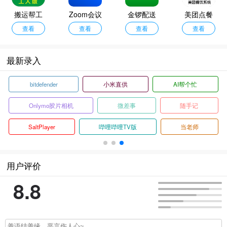
搬运帮工
Zoom会议
金锣配送
美团点餐
人版
查看
查看
查看
助手安卓
查看
版
最新录入
bitdefender
小米直供
AI帮个忙
Onlymo胶片相机
微差事
随手记
SaltPlayer
哔哩哔哩TV版
当老师
用户评价
8.8