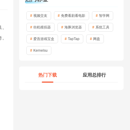
视频交友
免费看剧看电影
智学网
。
具。
街机模拟器
海豚浏览器
系统工具
考。
爱吾游戏宝盒
TapTap
网盘
Kernelsu
热门下载
应用总排行