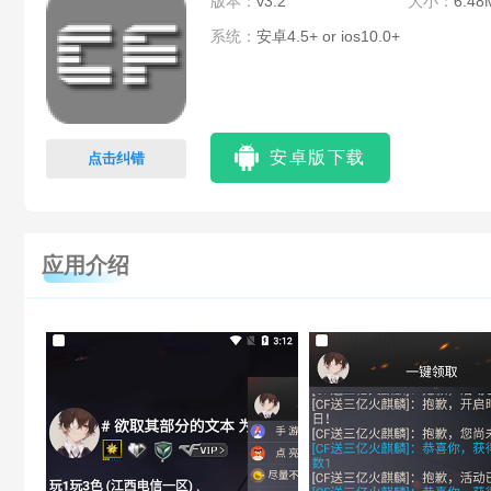
版本：
v3.2
大小：
6.48
系统：
安卓4.5+ or ios10.0+
安卓版下载
点击纠错
应用介绍