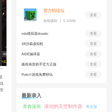
苦力怕论坛
查看
游戏辅助
5.32MB
nds模拟器drastic
查看
X8沙箱虚拟机
查看
AIDE编译器
查看
殇痕画质助手官方正版
查看
Poki小游戏免费秒玩
查看
最
战
受
最新录入
滚动的天空制作器
青青漫画
考古加