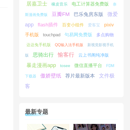
居嘉卫士
电工计算器免费版
橡皮音乐
奈
豆瓣FM
微爱
巴乐兔房东版
斯漫画免费版
app
flash插件
百变小组件
pixiv
爱客宝
手机版
touchpad
句易网免费版
多点购物
达达兔手机版
QQ输入法手机版
新视觉影视手机
愉客行
思骑出行
云上书阁纯净版
版
暴走漫画app
微信直播平台
tosee
FDM
傲娇壁纸
文件极
荐片最新版本
下载器
客
最新专题